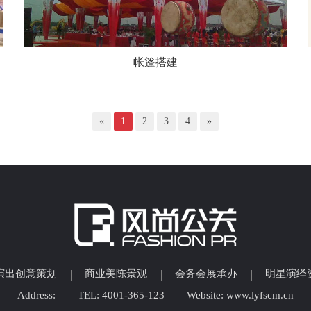
帐篷搭建
«
1
2
3
4
»
演出创意策划
商业美陈景观
会务会展承办
明星演绎
Address:
TEL: 4001-365-123
Website: www.lyfscm.cn